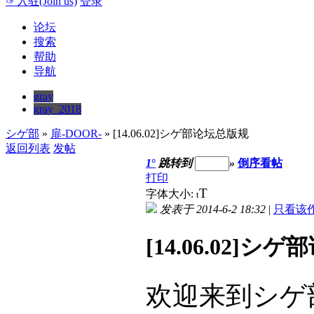
☞入驻(Join us)
登录
论坛
搜索
帮助
导航
gray
gray_2018
シゲ部
»
扉-DOOR-
» [14.06.02]シゲ部论坛总版规
返回列表
发帖
1
°
跳转到
»
倒序看帖
打印
T
字体大小:
t
发表于 2014-6-2 18:32
|
只看该
[14.06.02]シ
欢迎来到シゲ