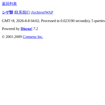
返回列表
シゲ部
|
联系我们
|
Archiver
|
WAP
GMT+8, 2026-8-8 04:02,
Processed in 0.023190 second(s), 5 queries
Powered by
Discuz!
7.2
© 2001-2009
Comsenz Inc.