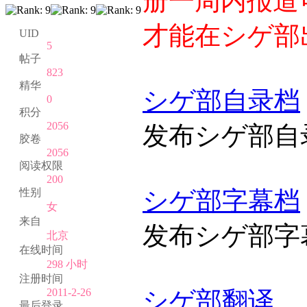
册一周内报道
才能在シゲ部
UID
5
帖子
823
精华
シゲ部自录档
0
积分
2056
发布シゲ部自
胶卷
2056
阅读权限
200
シゲ部字幕档
性别
女
来自
发布シゲ部字
北京
在线时间
298 小时
注册时间
シゲ部翻译
2011-2-26
最后登录