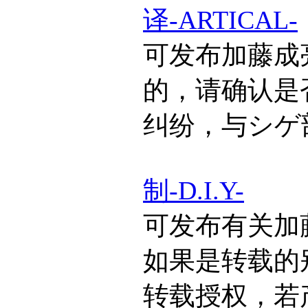
译-ARTICAL-
可发布加藤成
的，请确认是
纠纷，与シゲ
制-D.I.Y-
可发布有关加
如果是转载的
转载授权，若