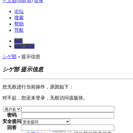
☞入驻(Join us)
登录
论坛
搜索
帮助
导航
gray
gray_2018
シゲ部
» 提示信息
シゲ部 提示信息
您无权进行当前操作，原因如下：
对不起，您还未登录，无权访问该版块。
密码
安全提问
回答