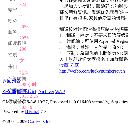
不管你是新饭还是老饭，不管你是
823
一起加入シゲ部，跟随部长的脚步
精华
部长新鲜资讯、资源优先获得哟~~
0
群里也有很多J家其他爱豆的饭哦
积分
2056
翻译校对时间轴海报压制火热招募
胶卷
1、翻译、校对：不要求日语等级
2056
2、时间轴：可使用Popsub或Aeg
阅读权限
3、海报：最好自带作品一份XD
200
4、压制：希望你的电脑给力XD网
性别
以上热烈欢迎大家报名！加群联系
女
收藏
分享
来自
http://weibo.com/luckynumberseven
北京
在线时间
返回列表
298 小时
注册时间
シゲ部
|
联系我们
|
Archiver
|
WAP
2011-2-26
最后登录
GMT+8, 2026-8-8 19:37,
Processed in 0.016408 second(s), 6 queries
2025-9-1
Powered by
Discuz!
7.2
© 2001-2009
Comsenz Inc.