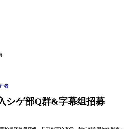
募
作者
]欢迎加入シゲ部Q群&字幕组招募