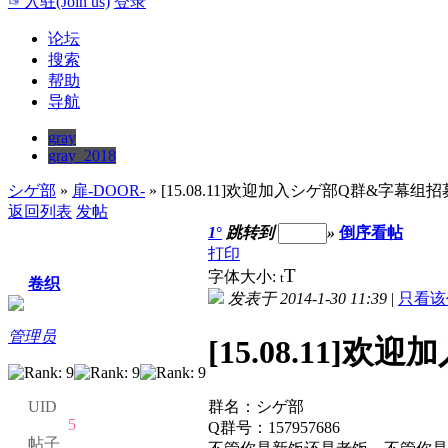
☞入驻(Join us)
登录
论坛
搜索
帮助
导航
gray
gray_2018
シゲ部
»
扉-DOOR-
» [15.08.11]欢迎加入シゲ部Q群&字幕组招
返回列表
发帖
1
°
跳转到
»
倒序看帖
打印
T
字体大小:
t
卷织
发表于 2014-1-30 11:39
|
只看该
管理员
[15.08.11
群名：シゲ部
UID
5
Q群号：157957686
帖子