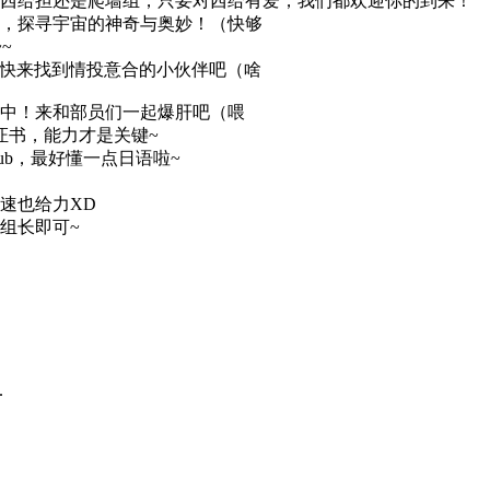
西给担还是爬墙组，只要对西给有爱，我们都欢迎你的到来！
，探寻宇宙的神奇与奥妙！（快够
~
~快来找到情投意合的小伙伴吧（啥
中！来和部员们一起爆肝吧（喂
证书，能力才是关键~
isub，最好懂一点日语啦~
速也给力XD
组长即可~
.