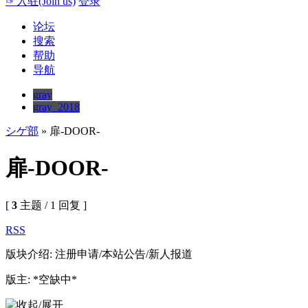
☞入驻(Join us)
登录
论坛
搜索
帮助
导航
gray
gray_2018
シゲ部
» 扉-DOOR-
扉-DOOR-
[
3
主题 / 1 回复 ]
RSS
版块介绍: 注册申请/本站公告/新人报道
版主: *空缺中*