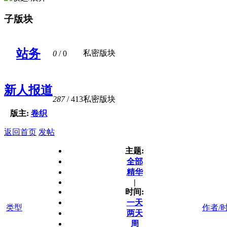
子版块
站务
私密版块
0
/ 0
新人报道
287
/ 413
私密版块
版主:
卷织
返回首页
发帖
主题:
全部
精华
|
时间:
一天
类型
作者/
两天
周