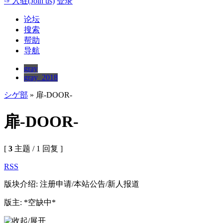
☞入驻(Join us)
登录
论坛
搜索
帮助
导航
gray
gray_2018
シゲ部
» 扉-DOOR-
扉-DOOR-
[
3
主题 / 1 回复 ]
RSS
版块介绍: 注册申请/本站公告/新人报道
版主: *空缺中*