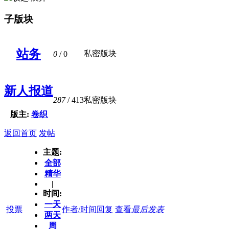
子版块
站务
私密版块
0
/ 0
新人报道
287
/ 413
私密版块
版主:
卷织
返回首页
发帖
主题:
全部
精华
|
时间:
一天
投票
作者/时间
回复
查看
最后发表
两天
周