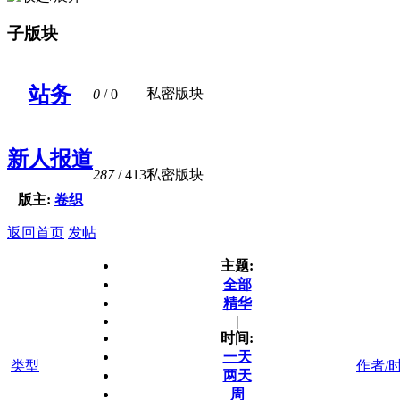
子版块
站务
私密版块
0
/ 0
新人报道
287
/ 413
私密版块
版主:
卷织
返回首页
发帖
主题:
全部
精华
|
时间:
一天
类型
作者/
两天
周