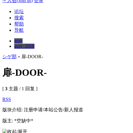
☞入驻(Join us)
登录
论坛
搜索
帮助
导航
gray
gray_2018
シゲ部
» 扉-DOOR-
扉-DOOR-
[
3
主题 / 1 回复 ]
RSS
版块介绍: 注册申请/本站公告/新人报道
版主: *空缺中*