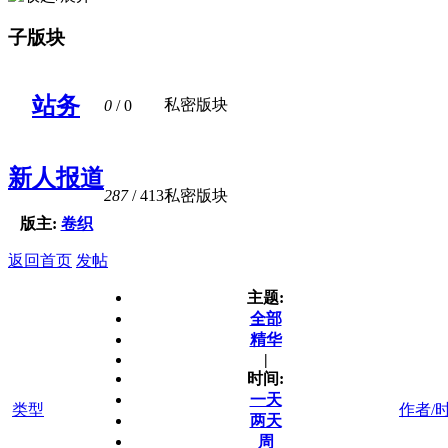
子版块
站务
私密版块
0
/ 0
新人报道
287
/ 413
私密版块
版主:
卷织
返回首页
发帖
主题:
全部
精华
|
时间:
一天
类型
作者/
两天
周