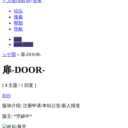
☞入驻(Join us)
登录
论坛
搜索
帮助
导航
gray
gray_2018
シゲ部
» 扉-DOOR-
扉-DOOR-
[
3
主题 / 1 回复 ]
RSS
版块介绍: 注册申请/本站公告/新人报道
版主: *空缺中*