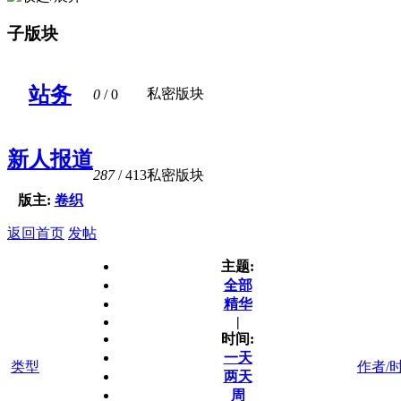
子版块
站务
私密版块
0
/ 0
新人报道
287
/ 413
私密版块
版主:
卷织
返回首页
发帖
主题:
全部
精华
|
时间:
一天
类型
作者/
两天
周