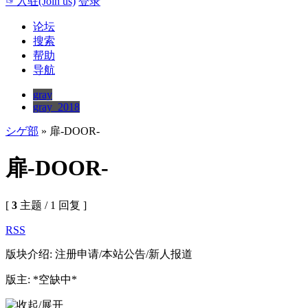
☞入驻(Join us)
登录
论坛
搜索
帮助
导航
gray
gray_2018
シゲ部
» 扉-DOOR-
扉-DOOR-
[
3
主题 / 1 回复 ]
RSS
版块介绍: 注册申请/本站公告/新人报道
版主: *空缺中*